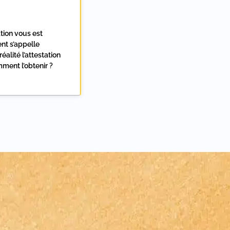
tion vous est
nt s’appelle
éalité l’attestation
mment l’obtenir ?